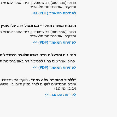
 הרצג לחקר ההזדקנות
אה ובמחקר על זיקנה
 הרצג לחקר ההזדקנות
עות זקנה, ובהן מנגנונים
ם (כתב העת של אוניברסיטת תל
The WORLD BOOK of HAP
Prof. Dov Shmotkin, 2010