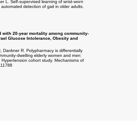
Sharrack B, Vereijken B, Yar
daily living accelerometer d
Scientific reports. 2024 Sep
Open Article >>
Polypharmacy is different
dwelling elderly women an
Hypertension cohort stud
Orenstein L, Chetrit A, Gold
associated with 20-year mo
The Israel Glucose Intolera
Ageing and Development. 2
Open Article >>
הבא >