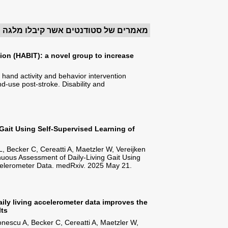
Open PDF >>
The hand activity and beh
daily hand-use post-strok
Bachar Kirshenboim Y, Levy 
(HABIT): a novel group to in
Rehabilitation. 2026 Jan 2:1
Open Article >>
Continuous Assessment of 
Wrist-Worn Accelerometer
Brand YE, Buchman AS, Kluge
B, Yarnall AJ, Rochester L, 
Self-Supervised Learning o
Open Article >>
Self-Supervised learning o
automated detection of gai
Brand YE, Kluge F, Palmerin