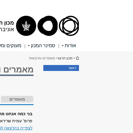
תוכן
תפריט
עליון
ראשי
מכון ה
אוניבר
אודות
סמינר המכון
מענקים ומל
|
|
הינך נמצא כאן
>
מכון הרצג
> מאמרים והרצאות
מאמרים ו
ראשי
מאמרים
בני כמה אנחנו מר
פרופ' עמית שרירא
לצפייה בהרצאה לח