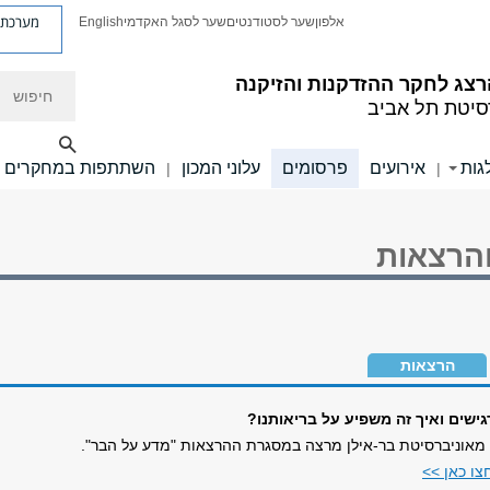
מערכת פ
אלפון
שער לסטודנטים
שער לסגל האקדמי
English
חיפוש
רצג לחקר ההזדקנות והזיקנה
סיטת תל אביב
גות
אירועים
פרסומים
עלוני המכון
השתתפות במחקרים
|
|
הרצאות
הרצאות
גישים ואיך זה משפיע על בריאותנו?
 מאוניברסיטת בר-אילן מרצה במסגרת ההרצאות "מדע על הבר".
צו כאן >>