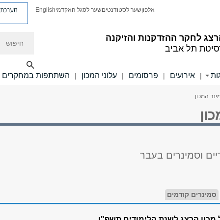
מערכת פ
אלפון
שער לסטודנטים
שער לסגל האקדמי
English
חיפוש
רצג לחקר ההזדקנות והזיקנה
סיטת תל אביב
ות
אירועים
פרסומים
עלוני המכון
השתתפות במחקרים
|
|
|
|
ינר המכון
ון
יים וסמינרים בעבר
סמינרים קודמים
 מכון הרצג לשנת הלימודים תשפ"ו