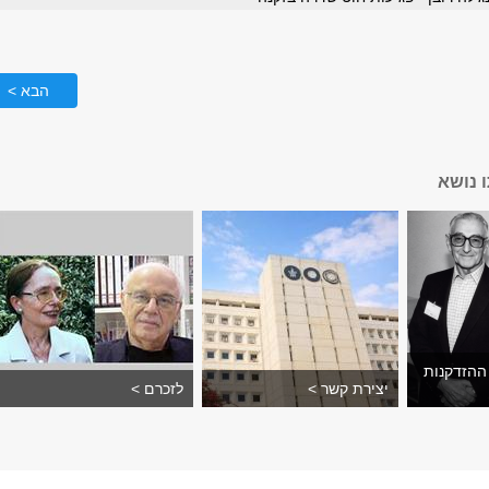
הבא >
 נושא
ההזדקנות
יצירת קשר >
לזכרם >