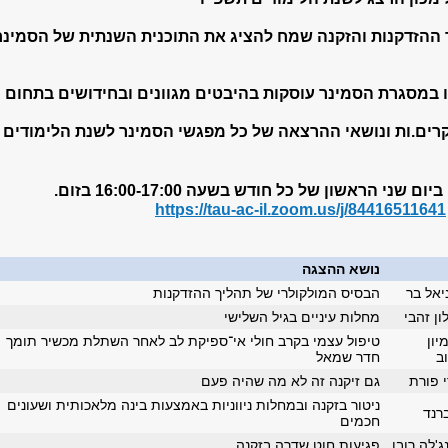
 ההזדקנות והזקנה שמח להציג את התוכנית השנתית של הסמינר
 במסגרת הסמינר עוסקות בהיבטים מגוונים ובחידושים בתחום
רים.ות ונושאי ההרצאה של כל מפגשי הסמינר לשנת הלימודים
שני הראשון של כל חודש בשעה 16:00-17:00 בזום.
https://tau-ac-il.zoom.us/j/84416511641
נושא ההצגה
יאל בר
הבסיס המולקולרי של תהליך ההזדקנות
ון זהבי
מחלות עיניים בגיל השלישי
יון
טיפול עצמי בקרב חולי אי־ספיקת לב לאחר השתלת מכשיר תומך
ב
חדר שמאל
 פורת
גם זיקנה זה לא מה שהיה פעם
ניטור בזקנה ובמחלות ניווניות באמצעות בינה מלאכותית ושעונים
ברנד
חכמים
ג'לה רובן
פגיעות חוט שדרה בזקנה